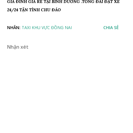
GIA ĐÌNH GIÁ RẺ TẠI BÌNH DƯƠNG .TỔNG ĐÀI ĐẶT XE
24/24 TẬN TÌNH CHU ĐÁO
NHÃN:
TAXI KHU VỰC ĐỒNG NAI
CHIA SẺ
Nhận xét