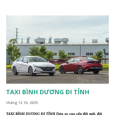
BÌNH DƯƠNG 76 ☎️ 0869.879.799 ☎️ XE DỊCH VỤ DU LỊCH
TAXI 4 CHỖ, 7 CHỖ 16 CHỖ 29 CHỖ 45 CHỖ VÀ TAXI GIA
ĐÌNH GIÁ RẺ HÂN HẠNH PHỤC VỤ KHÁCH HÀNG 💯 🏘
Nhóm Chúng Tôi Nhận Tư Vấn Hỗ Trợ Đặt Gọi Xe Cho Quý
Khách Mọi Lúc Mọi Nơi 24/24 Khi Quý Khách Cần Ngày Và
Đêm . 🏛 Dịch Vụ Hỗ Trợ Tư Vấn Giá Cả Phù Hợp Tất Cả
Tuyến Đường Quý Khách Muốn Đi. 🚘 Nhận Khách Hợp Đồng
Thăm Quang Du Lịch Gần Xa Đi LIÊN TỈNH BÌNH DƯƠNG
🔛 ĐỒNG NAI ↔️ BÌNH PHƯỚC ↔️LỤC TỈNH MIỀN
TÂY..V.V.V…. ✏️ QÚY KHÁCH LƯU Ý ĐẦU TIÊN HÃY KẾT
BẠN ZALO GỬI VỊ TRÍ ĐÓN KHÁCH + VỊ TRÍ CẦN ĐẾN...
TAXI BÌNH DƯƠNG ĐI TỈNH
tháng 12 10, 2025
TAXI BÌNH DƯƠNG ĐI TỈNH Dàn xe cao cấp đời mới, đội