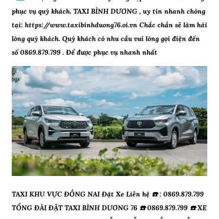
phục vụ quý khách. TAXI BÌNH DƯƠNG , uy tin nhanh chóng
tại: https://www.taxibinhduong76.oi.vn Chắc chắn sẽ làm hài
lòng quý khách. Quý khách có nhu cầu vui lòng gọi điện đến
số 0869.879.799 . Để được phục vụ nhanh nhất
TAXI KHU VỰC ĐỒNG NAI Đặt Xe Liên hệ ☎️ : 0869.879.799
TỔNG ĐÀI ĐẶT TAXI BÌNH DƯƠNG 76 ☎️ 0869.879.799 ☎️ XE