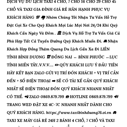
DỊCH VỤ DU LỊCH TAXI 4 CHỖ, 7 CHỖ 16 CHỖ 29 CHỖ 45
CHỖ VÀ TAXI GIA ĐÌNH GIÁ RẺ HÂN HẠNH PHỤC VỤ
KHÁCH HÀNG 💯 🏘 Nhóm Chúng Tôi Nhận Tư Vấn Hỗ Trợ
Đặt Gọi Xe Cho Quý Khách Mọi Lúc Mọi Nơi 24/24 Khi Quý
Khách Cần Ngày Và Đêm . 🏛 Dịch Vụ Hỗ Trợ Tư Vấn Giá Cả
Phù Hợp Tất Cả Tuyến Đường Quý Khách Muốn Đi. 🚘 Nhận
Khách Hợp Đồng Thăm Quang Du Lịch Gần Xa Đi LIÊN
TỈNH BÌNH DƯƠNG 🔛 ĐỒNG NAI ↔️ BÌNH PHƯỚC ↔️LỤC
TỈNH MIỀN TÂY..V.V.V…. ✏️ QÚY KHÁCH LƯU Ý ĐẦU TIÊN
HÃY KẾT BẠN ZALO GỬI VỊ TRÍ ĐÓN KHÁCH + VỊ TRÍ CẦN
ĐẾN + SỐ ĐIỆN THOẠI ➡️ SẼ CÓ TÀI XẾ GẦN QUÝ KHÁCH
NHẤT SẼ ĐIỆN THOẠI ĐÓN QUÝ KHÁCH NHANH NHẤT
CÓ THỂ. 📲 ZALO 0869.879.799 ☎️ HOTLINE 0869.879.799 🔊
TRANG WED ĐẶT XE 4C-7C NHANH NHẤT DÀNH CHO
QUÝ KHÁCH HÀNG. https://www.taxibinhduong76.oi.vn 🚘
TAXI XE MÁY GIÁ RẺ 24H 2 BÁNH 4 CHỖ, 7 CHỖ VÀ TAXI