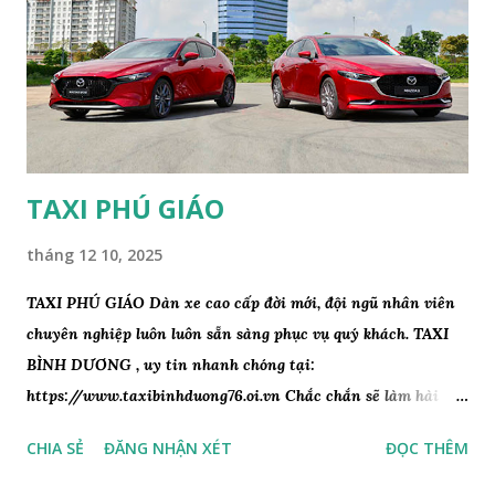
TAXI PHÚ GIÁO
tháng 12 10, 2025
TAXI PHÚ GIÁO Dàn xe cao cấp đời mới, đội ngũ nhân viên
chuyên nghiệp luôn luôn sẵn sàng phục vụ quý khách. TAXI
BÌNH DƯƠNG , uy tin nhanh chóng tại:
https://www.taxibinhduong76.oi.vn Chắc chắn sẽ làm hài
lòng quý khách. Quý khách có nhu cầu vui lòng gọi điện đến
CHIA SẺ
ĐĂNG NHẬN XÉT
ĐỌC THÊM
số 0869.879.799. Để được phục vụ nhanh nhất TAXI PHÚ
GIÁO Đặt Xe Liên hệ ☎️ : 0869.879.799 TỔNG ĐÀI ĐẶT TAXI