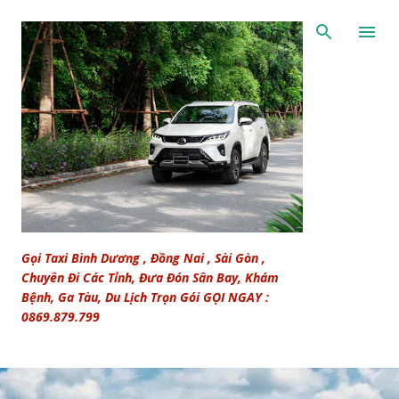
Chuyển đến nội dung chính
Gọi Taxi Bình Dương , Đồng Nai , Sài Gòn ,
Chuyên Đi Các Tỉnh, Đưa Đón Sân Bay, Khám
Bệnh, Ga Tàu, Du Lịch Trọn Gói GỌI NGAY :
0869.879.799