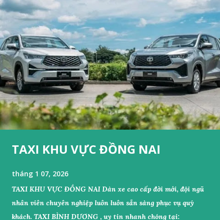
TAXI KHU VỰC ĐỒNG NAI
tháng 1 07, 2026
TAXI KHU VỰC ĐỒNG NAI Dàn xe cao cấp đời mới, đội ngũ
nhân viên chuyên nghiệp luôn luôn sẵn sàng phục vụ quý
khách. TAXI BÌNH DƯƠNG , uy tin nhanh chóng tại: